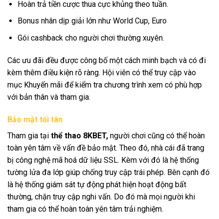
Hoàn trả tiền cược thua cực khủng theo tuần.
Bonus nhân dịp giải lớn như World Cup, Euro
Gói cashback cho người chơi thường xuyên.
Các ưu đãi đều được công bố một cách minh bạch và có đi
kèm thêm điều kiện rõ ràng. Hội viên có thể truy cập vào
mục Khuyến mãi để kiểm tra chương trình xem có phù hợp
với bản thân và tham gia.
Bảo mật tối tân
Tham gia tại
thể thao 8KBET,
người chơi cũng có thể hoàn
toàn yên tâm về vấn đề bảo mật. Theo đó, nhà cái đã trang
bị công nghệ mã hoá dữ liệu SSL. Kèm với đó là hệ thống
tường lửa đa lớp giúp chống truy cập trái phép. Bên cạnh đó
là hệ thống giám sát tự động phát hiện hoạt động bất
thường, chặn truy cập nghi vấn. Do đó mà mọi người khi
tham gia có thể hoàn toàn yên tâm trải nghiệm.