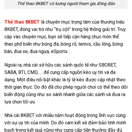
Thể thao 8KBET có lượng người tham gia đông đảo
Thể thao 8KBET
là chuyên mục trọng tâm của thương hiệu
8KBET, đóng vai trò như “trụ cột” trong hệ thống giải trí. Truy
cập vào chuyên mục, bạn sẽ tiếp cận hàng chục môn thể
thao phổ biến như bóng đá, bóng rổ, tennis, cầu lông, bóng
bàn, đua xe, đua ngựa, eSports…
Ngoài ra, nhà cái sở hữu các sảnh quốc tế như SBOBET,
SABA, BTI, CMD, … để cung cấp nguồn kèo uy tín và đa
dạng. Một điều nổi bật khác là tỷ lệ kèo được cập nhật theo
thời gian thực. Do đó đã cho phép người chơi có thể theo dõi
biến động cũng như so sánh nhanh giữa các sảnh và đưa ra
lựa chọn tối ưu.
Nhà cái 8KBET với nhiều năm hoạt động trong lĩnh vực cùng
với sự uy tín của mình. Do đó cam kết sẽ đảm bảo tính minh
bạch trong kết quả cũng như cung cấp tiền thưởng đầy đủ