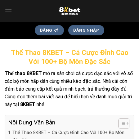
Skip
to
content
ĐĂNG KÝ
ĐĂNG NHẬP
Thể Thao 8KBET – Cá Cược Đỉnh Cao
Với 100+ Bộ Môn Đặc Sắc
Thể thao 8KBET
mở ra sân chơi cá cược đặc sắc với vô số
các bộ môn hấp dẫn cùng nhiều kèo đặc sắc. Nhà cái còn
đảm bảo cung cấp kết quả minh bạch, trả thưởng đầy đủ.
Cùng đọc thêm bài viết sau để hiểu hơn về danh mục giải trí
này tại
8KBET
nhé.
Nội Dung Văn Bản
Thể Thao 8KBET – Cá Cược Đỉnh Cao Với 100+ Bộ Môn