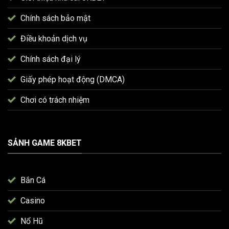
Chính sách bảo mật
Điều khoản dịch vụ
Chính sách đại lý
Giấy phép hoạt động (DMCA)
Chơi có trách nhiệm
SẢNH GAME 8KBET
Bắn Cá
Casino
Nổ Hũ