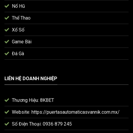
Nổ Hũ
Thể Thao
Xổ Số
Game Bài
Đá Gà
LIÊN HỆ DOANH NGHIỆP
Thương Hiệu: 8KBET
Website:
https://puertasautomaticasvannik.com.mx/
Số Điện Thoại:
0936 879 245