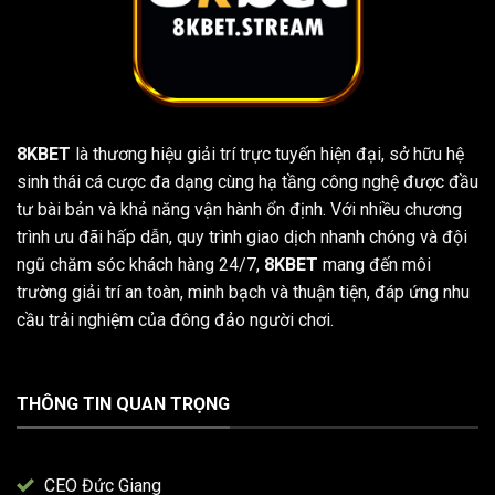
8KBET
là thương hiệu giải trí trực tuyến hiện đại, sở hữu hệ
sinh thái cá cược đa dạng cùng hạ tầng công nghệ được đầu
tư bài bản và khả năng vận hành ổn định. Với nhiều chương
trình ưu đãi hấp dẫn, quy trình giao dịch nhanh chóng và đội
ngũ chăm sóc khách hàng 24/7,
8KBET
mang đến môi
trường giải trí an toàn, minh bạch và thuận tiện, đáp ứng nhu
cầu trải nghiệm của đông đảo người chơi.
THÔNG TIN QUAN TRỌNG
CEO Đức Giang