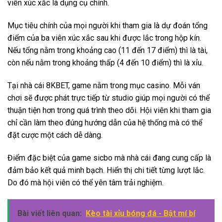
viên xúc xắc là dụng cụ chính.
Mục tiêu chính của mọi người khi tham gia là dự đoán tổng
điểm của ba viên xúc xắc sau khi được lắc trong hộp kín.
Nếu tổng nằm trong khoảng cao (11 đến 17 điểm) thì là tài,
còn nếu nằm trong khoảng thấp (4 đến 10 điểm) thì là xỉu.
Tại nhà cái 8KBET, game nằm trong mục casino. Mỗi ván
chơi sẽ được phát trực tiếp từ studio giúp mọi người có thể
thuận tiện hơn trong quá trình theo dõi. Hội viên khi tham gia
chỉ cần làm theo đúng hướng dẫn của hệ thống mà có thể
đặt cược một cách dễ dàng.
Điểm đặc biệt của game sicbo mà nhà cái đang cung cấp là
đảm bảo kết quả minh bạch. Hiển thị chi tiết từng lượt lắc.
Do đó mà hội viên có thể yên tâm trải nghiệm.
Bài viết liên quan:
Kèo tài xỉu bóng đá - Bật mí bí