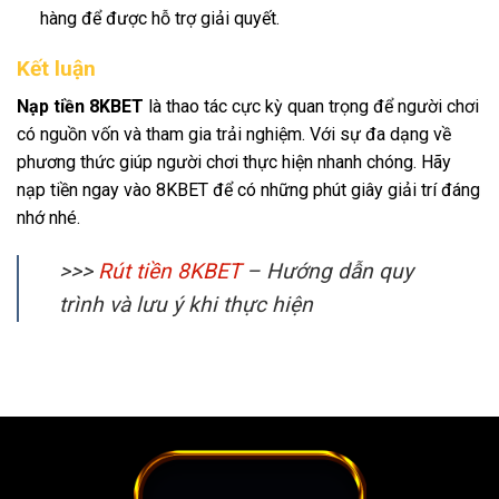
hàng để được hỗ trợ giải quyết.
Kết luận
Nạp tiền 8KBET
là thao tác cực kỳ quan trọng để người chơi
có nguồn vốn và tham gia trải nghiệm. Với sự đa dạng về
phương thức giúp người chơi thực hiện nhanh chóng. Hãy
nạp tiền ngay vào 8KBET để có những phút giây giải trí đáng
nhớ nhé.
>>>
Rút tiền 8KBET
– Hướng dẫn quy
trình và lưu ý khi thực hiện