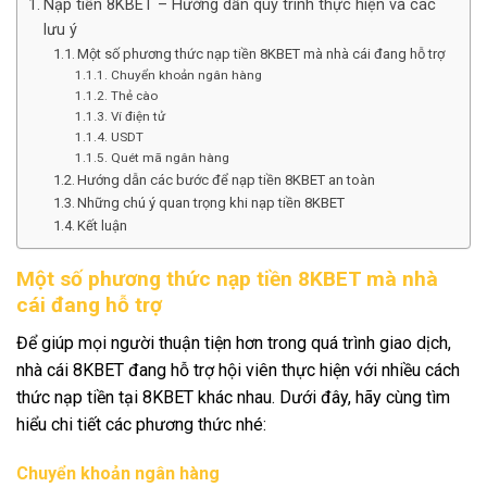
Nạp tiền 8KBET – Hướng dẫn quy trình thực hiện và các
lưu ý
Một số phương thức nạp tiền 8KBET mà nhà cái đang hỗ trợ
Chuyển khoản ngân hàng
Thẻ cào
Ví điện tử
USDT
Quét mã ngân hàng
Hướng dẫn các bước để nạp tiền 8KBET an toàn
Những chú ý quan trọng khi nạp tiền 8KBET
Kết luận
Một số phương thức nạp tiền 8KBET mà nhà
cái đang hỗ trợ
Để giúp mọi người thuận tiện hơn trong quá trình giao dịch,
nhà cái 8KBET đang hỗ trợ hội viên thực hiện với nhiều cách
thức nạp tiền tại 8KBET khác nhau. Dưới đây, hãy cùng tìm
hiểu chi tiết các phương thức nhé:
Chuyển khoản ngân hàng