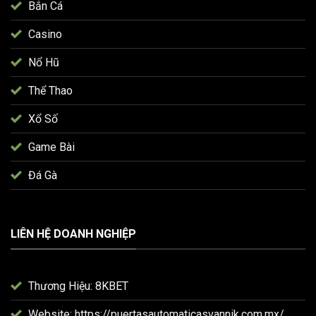
Bắn Cá
Casino
Nổ Hũ
Thể Thao
Xổ Số
Game Bài
Đá Gà
LIÊN HỆ DOANH NGHIỆP
Thương Hiệu: 8KBET
Website:
https://puertasautomaticasvannik.com.mx/