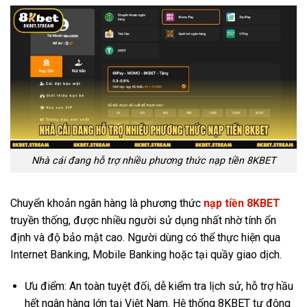
Nhà cái đang hỗ trợ nhiều phương thức nạp tiền 8KBET
Chuyển khoản ngân hàng là phương thức
nạp tiền 8KBET
truyền thống, được nhiều người sử dụng nhất nhờ tính ổn
định và độ bảo mật cao. Người dùng có thể thực hiện qua
Internet Banking, Mobile Banking hoặc tại quầy giao dịch.
Ưu điểm: An toàn tuyệt đối, dễ kiểm tra lịch sử, hỗ trợ hầu
hết ngân hàng lớn tại Việt Nam. Hệ thống 8KBET tự động