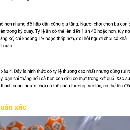
hó hơn nhưng độ hấp dẫn cũng gia tăng. Người chơi chọn ba con 
ện trong kỳ quay. Tỷ lệ ăn có thể lên đến 1 ăn 40 hoặc hơn, tùy nơ
đáng kể, chỉ khoảng 1% hoặc thấp hơn, đòi hỏi người chơi có khả
nh xác.
 xâu 4. Đây là hình thức có tỷ lệ thưởng cao nhất nhưng cũng rủi r
y, bạn chỉ thắng nếu cả bốn con đều có mặt trong kết quả. Xác su
 thành công, người chơi có thể nhận thưởng cực lớn, có thể lên đế
huẩn xác