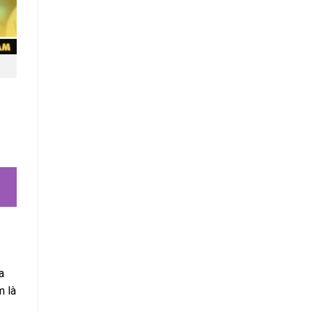
a
m là