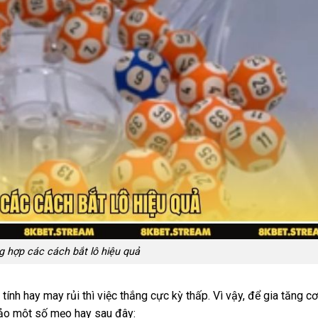
g hợp các cách bắt lô hiệu quả
ính hay may rủi thì việc thắng cực kỳ thấp. Vì vậy, để gia tăng cơ
hảo một số mẹo hay sau đây: