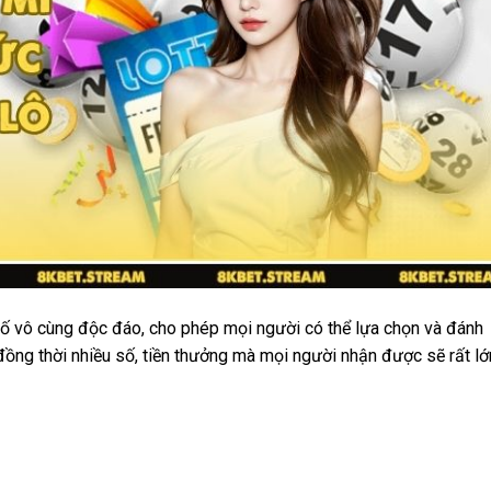
số vô cùng độc đáo, cho phép mọi người có thể lựa chọn và đánh
đồng thời nhiều số, tiền thưởng mà mọi người nhận được sẽ rất lớ