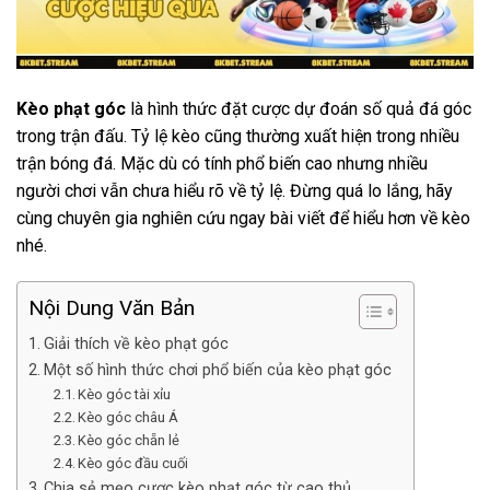
Kèo phạt góc
là hình thức đặt cược dự đoán số quả đá góc
trong trận đấu. Tỷ lệ kèo cũng thường xuất hiện trong nhiều
trận bóng đá. Mặc dù có tính phổ biến cao nhưng nhiều
người chơi vẫn chưa hiểu rõ về tỷ lệ. Đừng quá lo lắng, hãy
cùng chuyên gia nghiên cứu ngay bài viết để hiểu hơn về kèo
nhé.
Nội Dung Văn Bản
Giải thích về kèo phạt góc
Một số hình thức chơi phổ biến của kèo phạt góc
Kèo góc tài xỉu
Kèo góc châu Á
Kèo góc chẵn lẻ
Kèo góc đầu cuối
Chia sẻ mẹo cược kèo phạt góc từ cao thủ