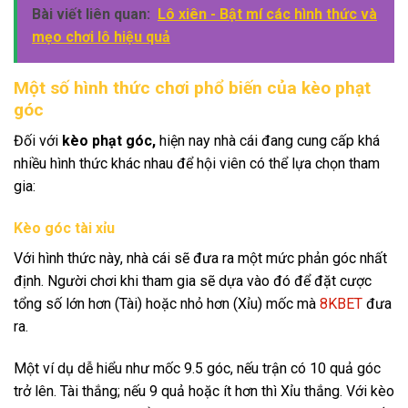
Bài viết liên quan:
Lô xiên - Bật mí các hình thức và
mẹo chơi lô hiệu quả
Một số hình thức chơi phổ biến của kèo phạt
góc
Đối với
kèo phạt góc,
hiện nay nhà cái đang cung cấp khá
nhiều hình thức khác nhau để hội viên có thể lựa chọn tham
gia:
Kèo góc tài xỉu
Với hình thức này, nhà cái sẽ đưa ra một mức phản góc nhất
định. Người chơi khi tham gia sẽ dựa vào đó để đặt cược
tổng số lớn hơn (Tài) hoặc nhỏ hơn (Xỉu) mốc mà
8KBET
đưa
ra.
Một ví dụ dễ hiểu như mốc 9.5 góc, nếu trận có 10 quả góc
trở lên. Tài thắng; nếu 9 quả hoặc ít hơn thì Xỉu thắng. Với kèo