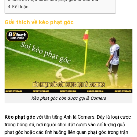
Kết luận
Giải thích về kèo phạt góc
Kèo phạt góc còn được gọi là Corners
Kèo phạt góc
với tên tiếng Anh là Corners. Đây là loại cược
trong bóng đá, nơi người chơi đặt cược vào số lượng quả
phạt góc hoặc các tình huống liên quan phạt góc trong trận