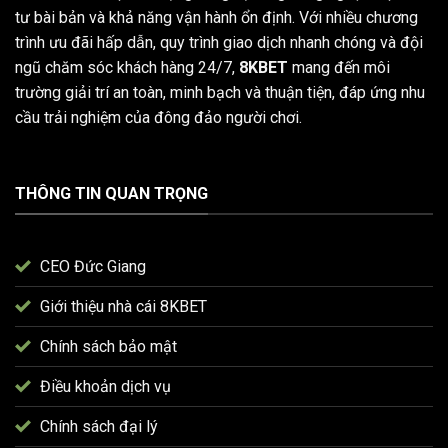
tư bài bản và khả năng vận hành ổn định. Với nhiều chương
trình ưu đãi hấp dẫn, quy trình giao dịch nhanh chóng và đội
ngũ chăm sóc khách hàng 24/7,
8KBET
mang đến môi
trường giải trí an toàn, minh bạch và thuận tiện, đáp ứng nhu
cầu trải nghiệm của đông đảo người chơi.
THÔNG TIN QUAN TRỌNG
CEO Đức Giang
Giới thiệu nhà cái 8KBET
Chính sách bảo mật
Điều khoản dịch vụ
Chính sách đại lý