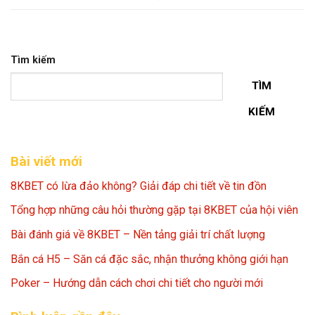
Tìm kiếm
TÌM
KIẾM
Bài viết mới
8KBET có lừa đảo không? Giải đáp chi tiết về tin đồn
Tổng hợp những câu hỏi thường gặp tại 8KBET của hội viên
Bài đánh giá về 8KBET – Nền tảng giải trí chất lượng
Bắn cá H5 – Săn cá đặc sắc, nhận thưởng không giới hạn
Poker – Hướng dẫn cách chơi chi tiết cho người mới