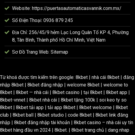
Website:
https://puertasautomaticasvannik.com.mx/
Số Điện Thoại:
0936 879 245
Địa Chỉ: 256/45/9 hẻm Lạc Long Quân Tổ KP 4, Phường
8, Tân Bình, Thành phố Hồ Chí Minh, Việt Nam
Sơ Đồ Trang Web:
Sitemap
Từ khoá được tìm kiếm trên google: 8kbet | nhà cái 8kbet | đăng
nhập 8kbet | 8kbet đăng nhập | welcome 8kbet | welcome to
8kbet | 8kbet — nhà cái | 8kbet casino | tại 8kbet | 8kbet app |
8kbet-vnnet | 8kbet nhà cái | 8kbet tặng 100k | soi keo ty so
8kbet | 8kbet tải app | tải app 8kbet | 8kbet welcome | 8kbet
club | 8kbet ball | 8kbet studio | code 8kbet | 8kbet link đăng
nhập | 8kbet đăng nhập tài khoản | 8kbet casino – nhà cái uy tín
8kbet hàng đầu vn 2024 | 8kbet. | 8kbet trang chủ | dang nhap