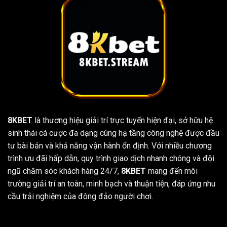
8KBET
là thương hiệu giải trí trực tuyến hiện đại, sở hữu hệ
sinh thái cá cược đa dạng cùng hạ tầng công nghệ được đầu
tư bài bản và khả năng vận hành ổn định. Với nhiều chương
trình ưu đãi hấp dẫn, quy trình giao dịch nhanh chóng và đội
ngũ chăm sóc khách hàng 24/7,
8KBET
mang đến môi
trường giải trí an toàn, minh bạch và thuận tiện, đáp ứng nhu
cầu trải nghiệm của đông đảo người chơi.