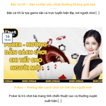
Bắn cá H5 – Săn cá đặc sắc, nhận thưởng không giới hạn
Bắn cá H5 là tựa game săn cá trực tuyến hiện đại, nơi người chơi [...]
16
Th10
Poker – Hướng dẫn cách chơi chi tiết cho người mới
Poker là trò chơi bài mang tính chiến thuật cao và thường xuyên
xuất hiện [...]