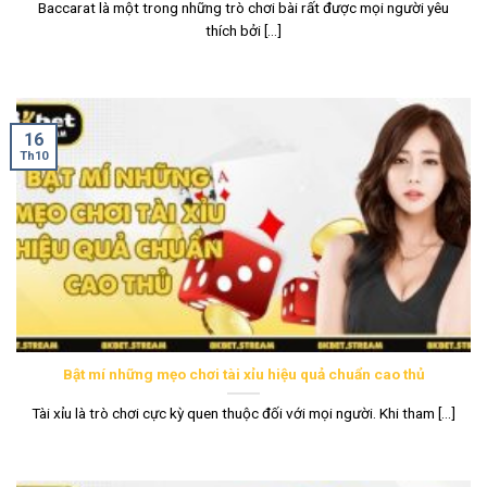
Baccarat là một trong những trò chơi bài rất được mọi người yêu
thích bởi [...]
16
Th10
Bật mí những mẹo chơi tài xỉu hiệu quả chuẩn cao thủ
Tài xỉu là trò chơi cực kỳ quen thuộc đối với mọi người. Khi tham [...]