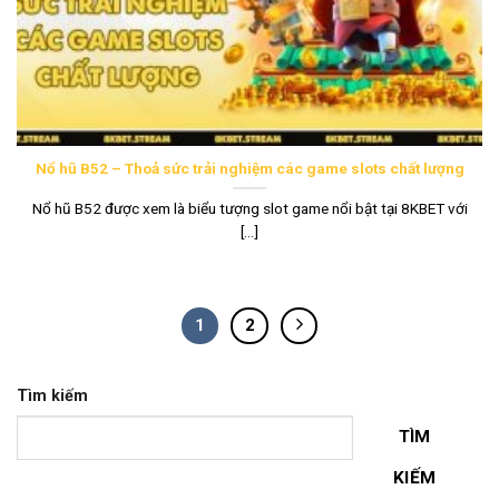
Nổ hũ B52 – Thoả sức trải nghiệm các game slots chất lượng
Nổ hũ B52 được xem là biểu tượng slot game nổi bật tại 8KBET với
[...]
1
2
Tìm kiếm
TÌM
KIẾM