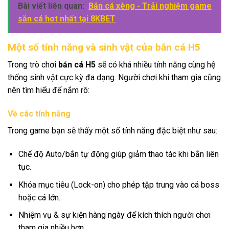
Bài viết liên quan:
Bắn cá xèng - Trải nghiệm game
săn cá hot nhất tại 8KBET
Một số tính năng và sinh vật của bắn cá H5
Trong trò chơi
bắn cá H5
sẽ có khá nhiều tính năng cùng hệ
thống sinh vật cực kỳ đa dạng. Người chơi khi tham gia cũng
nên tìm hiểu để nắm rõ:
Về các tính năng
Trong game bạn sẽ thấy một số tính năng đặc biệt như sau:
Chế độ Auto/bắn tự động giúp giảm thao tác khi bắn liên
tục.
Khóa mục tiêu (Lock-on) cho phép tập trung vào cá boss
hoặc cá lớn.
Nhiệm vụ & sự kiện hàng ngày để kích thích người chơi
tham gia nhiều hơn.