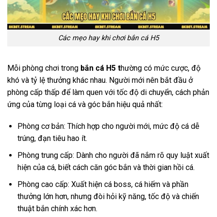
Các mẹo hay khi chơi bắn cá H5
Mỗi phòng chơi trong
bắn cá H5 t
hường có mức cược, độ
khó và tỷ lệ thưởng khác nhau. Người mới nên bắt đầu ở
phòng cấp thấp để làm quen với tốc độ di chuyển, cách phản
ứng của từng loại cá và góc bắn hiệu quả nhất:
Phòng cơ bản: Thích hợp cho người mới, mức độ cá dễ
trúng, đạn tiêu hao ít.
Phòng trung cấp: Dành cho người đã nắm rõ quy luật xuất
hiện của cá, biết cách căn góc bắn và thời gian hồi cá.
Phòng cao cấp: Xuất hiện cá boss, cá hiếm và phần
thưởng lớn hơn, nhưng đòi hỏi kỹ năng, tốc độ và chiến
thuật bắn chính xác hơn.