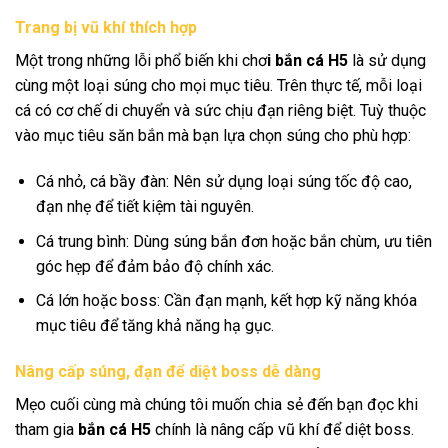
Trang bị vũ khí thích hợp
Một trong những lỗi phổ biến khi chơ
i bắn cá H5
là sử dụng
cùng một loại súng cho mọi mục tiêu. Trên thực tế, mỗi loại
cá có cơ chế di chuyển và sức chịu đạn riêng biệt. Tuỳ thuộc
vào mục tiêu săn bắn mà bạn lựa chọn súng cho phù hợp:
Cá nhỏ, cá bầy đàn: Nên sử dụng loại súng tốc độ cao,
đạn nhẹ để tiết kiệm tài nguyên.
Cá trung bình: Dùng súng bắn đơn hoặc bắn chùm, ưu tiên
góc hẹp để đảm bảo độ chính xác.
Cá lớn hoặc boss: Cần đạn mạnh, kết hợp kỹ năng khóa
mục tiêu để tăng khả năng hạ gục.
Nâng cấp súng, đạn để diệt boss dễ dàng
Mẹo cuối cùng mà chúng tôi muốn chia sẻ đến bạn đọc khi
tham gia
bắn cá H5
chính là nâng cấp vũ khí để diệt boss.