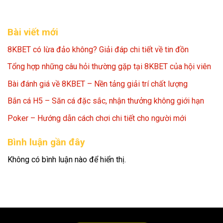
Bài viết mới
8KBET có lừa đảo không? Giải đáp chi tiết về tin đồn
Tổng hợp những câu hỏi thường gặp tại 8KBET của hội viên
Bài đánh giá về 8KBET – Nền tảng giải trí chất lượng
Bắn cá H5 – Săn cá đặc sắc, nhận thưởng không giới hạn
Poker – Hướng dẫn cách chơi chi tiết cho người mới
Bình luận gần đây
Không có bình luận nào để hiển thị.