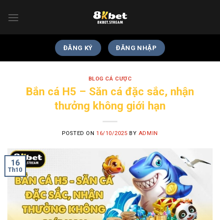
Skip
to
content
ĐĂNG KÝ
ĐĂNG NHẬP
BLOG CÁ CƯỢC
Bắn cá H5 – Săn cá đặc sắc, nhận
thưởng không giới hạn
POSTED ON
16/10/2025
BY
ADMIN
16
Th10