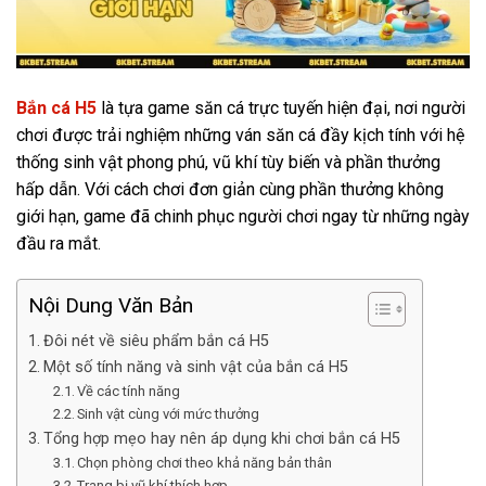
Bắn cá H5
là tựa game săn cá trực tuyến hiện đại, nơi người
chơi được trải nghiệm những ván săn cá đầy kịch tính với hệ
thống sinh vật phong phú, vũ khí tùy biến và phần thưởng
hấp dẫn. Với cách chơi đơn giản cùng phần thưởng không
giới hạn, game đã chinh phục người chơi ngay từ những ngày
đầu ra mắt.
Nội Dung Văn Bản
Đôi nét về siêu phẩm bắn cá H5
Một số tính năng và sinh vật của bắn cá H5
Về các tính năng
Sinh vật cùng với mức thưởng
Tổng hợp mẹo hay nên áp dụng khi chơi bắn cá H5
Chọn phòng chơi theo khả năng bản thân
Trang bị vũ khí thích hợp